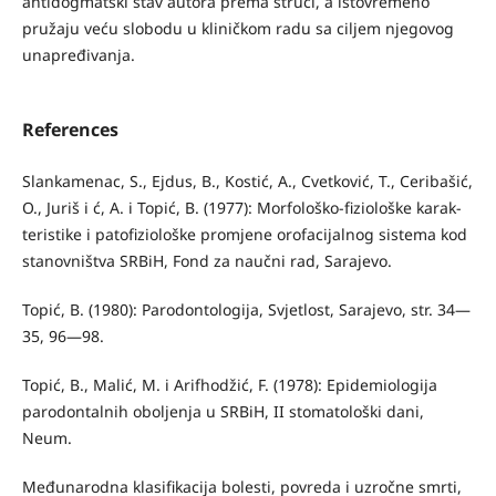
antidogmatski stav autora prema struci, a istovremeno
pružaju veću slobodu u kliničkom radu sa ciljem njegovog
unapređivanja.
References
Slankamenac, S., Ejdus, B., Kostić, A., Cvetković, T., Ceribašić,
O., Juriš i ć, A. i Topić, B. (1977): Morfološko-fiziološke karak­
teristike i patofiziološke promjene orofacijalnog sistema kod
stanovništva SRBiH, Fond za naučni rad, Sarajevo.
Topić, B. (1980): Parodontologija, Svjetlost, Sarajevo, str. 34—
35, 96—98.
Topić, B., Malić, M. i Arifhodžić, F. (1978): Epidemiologija
paro­dontalnih oboljenja u SRBiH, II stomatološki dani,
Neum.
Međunarodna klasifikacija bolesti, povreda i uzročne smrti,