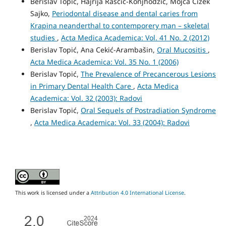
Berislav Topić, Hajrija Raščić-Konjhodžić, Mojca Čižek
Sajko,
Periodontal disease and dental caries from
Krapina neanderthal to contemporery man – skeletal
studies
,
Acta Medica Academica: Vol. 41 No. 2 (2012)
Berislav Topić, Ana Cekić-Arambašin,
Oral Mucositis
,
Acta Medica Academica: Vol. 35 No. 1 (2006)
Berislav Topić,
The Prevalence of Precancerous Lesions
in Primary Dental Health Care
,
Acta Medica
Academica: Vol. 32 (2003): Radovi
Berislav Topić,
Oral Sequels of Postradiation Syndrome
,
Acta Medica Academica: Vol. 33 (2004): Radovi
This work is licensed under a
Attribution 4.0 International License
.