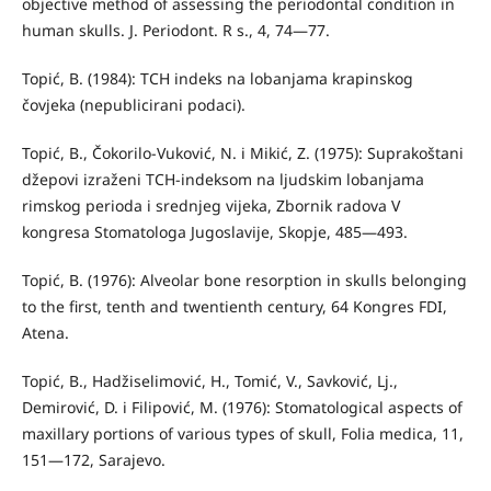
objective method of assessing the periodontal condition in
human skulls. J. Perio­dont. R s., 4, 74—77.
Topić, B. (1984): TCH indeks na lobanjama krapinskog
čovjeka (nepublicirani podaci).
Topić, B., Čokorilo-Vuković, N. i Mikić, Z. (1975): Suprakoštani
džepovi izraženi TCH-indeksom na ljudskim lobanjama
rimskog perioda i srednjeg vijeka, Zbornik radova V
kongresa Stomatologa Jugoslavije, Skopje, 485—493.
Topić, B. (1976): Alveolar bone resorption in skulls belonging
to the first, tenth and twentienth century, 64 Kongres FDI,
Atena.
Topić, B., Hadžiselimović, H., Tomić, V., Savković, Lj.,
Demirović, D. i Filipović, M. (1976): Stomatological aspects of
maxillary portions of various types of skull, Folia medica, 11,
151—172, Sarajevo.