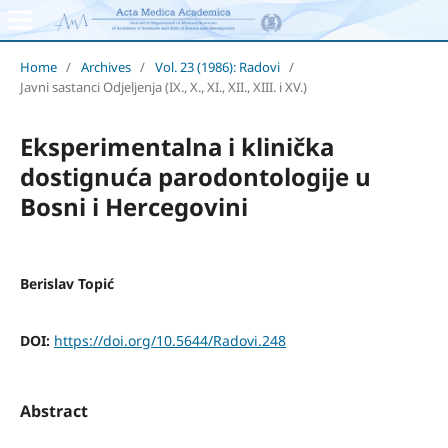
Home
/
Archives
/
Vol. 23 (1986): Radovi
/
Javni sastanci Odjeljenja (IX., X., XI., XII., XIII. i XV.)
Eksperimentalna i klinička
dostignuća parodontologije u
Bosni i Hercegovini
Berislav Topić
DOI:
https://doi.org/10.5644/Radovi.248
Abstract