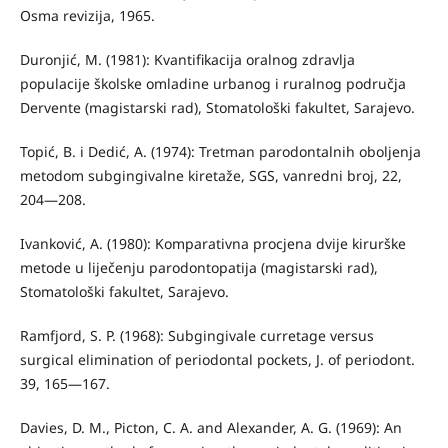
Osma revizija, 1965.
Duronjić, M. (1981): Kvantifikacija oralnog zdravlja
populacije školske omladine urbanog i ruralnog područja
Dervente (magistarski rad), Stomato­loški fakultet, Sarajevo.
Topić, B. i Dedić, A. (1974): Tretman parodontalnih oboljenja
metodom subgingivalne kiretaže, SGS, vanredni broj, 22,
204—208.
Ivanković, A. (1980): Komparativna procjena dvije kirurške
metode u liječenju parodontopatija (magistarski rad),
Stomatološki fakultet, Sarajevo.
Ramfjord, S. P. (1968): Subgingivale curretage versus
surgical elimination of periodontal pockets, J. of periodont.
39, 165—167.
Davies, D. M., Picton, C. A. and Alexander, A. G. (1969): An