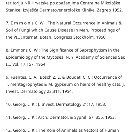
teritoriju NR Hrvatske po opažanjima Centralne Mikološke
Stanice. Izvješća Dermatovenerološke Klinike, Zagreb 1952.
7. E m m o n s C. W.': The Natural Occurrence in Animals &
Soil of Fungi which Cause Disease in Man. Proceedings of
the VII. Internat. Botan. Congress Stockholm, 1950.
8. Emmons C. W.: The Significance of Saprophytism in the
Epidemiology of the Mycoses. N. Y. Academy of Sciences Ser.
II., Vol. 17:157, 1954.
9. Fuentes, C. A., Bosch Z. E. & Boudet, C. C.: Occurrence of
T. mentagrophytes & M. gypseum on hairs of healthy cats. J.
Invest. Dermatology 23:311, 1954.
10. Georg, L. K.: J. Invest. Dermatology 21:17, 1953.
11. Georg. L. K.: Arch. Dermatol. & Syphil. 67: 355, 1953.
12. Georg, L. K.: The Role of Animals as Vectors of Human