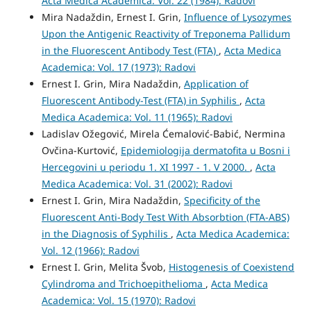
Acta Medica Academica: Vol. 22 (1984): Radovi
Mira Nadaždin, Ernest I. Grin,
Influence of Lysozymes
Upon the Antigenic Reactivity of Treponema Pallidum
in the Fluorescent Antibody Test (FTA)
,
Acta Medica
Academica: Vol. 17 (1973): Radovi
Ernest I. Grin, Mira Nadaždin,
Application of
Fluorescent Antibody-Test (FTA) in Syphilis
,
Acta
Medica Academica: Vol. 11 (1965): Radovi
Ladislav Ožegović, Mirela Ćemalović-Babić, Nermina
Ovčina-Kurtović,
Epidemiologija dermatofita u Bosni i
Hercegovini u periodu 1. XI 1997 - 1. V 2000.
,
Acta
Medica Academica: Vol. 31 (2002): Radovi
Ernest I. Grin, Mira Nadaždin,
Specificity of the
Fluorescent Anti-Body Test With Absorbtion (FTA-ABS)
in the Diagnosis of Syphilis
,
Acta Medica Academica:
Vol. 12 (1966): Radovi
Ernest I. Grin, Melita Švob,
Histogenesis of Coexistend
Cylindroma and Trichoepithelioma
,
Acta Medica
Academica: Vol. 15 (1970): Radovi