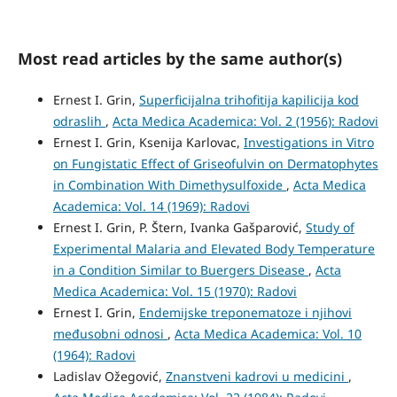
Most read articles by the same author(s)
Ernest I. Grin,
Superficijalna trihofitija kapilicija kod
odraslih
,
Acta Medica Academica: Vol. 2 (1956): Radovi
Ernest I. Grin, Ksenija Karlovac,
Investigations in Vitro
on Fungistatic Effect of Griseofulvin on Dermatophytes
in Combination With Dimethysulfoxide
,
Acta Medica
Academica: Vol. 14 (1969): Radovi
Ernest I. Grin, P. Štern, Ivanka Gašparović,
Study of
Experimental Malaria and Elevated Body Temperature
in a Condition Similar to Buergers Disease
,
Acta
Medica Academica: Vol. 15 (1970): Radovi
Ernest I. Grin,
Endemijske treponematoze i njihovi
međusobni odnosi
,
Acta Medica Academica: Vol. 10
(1964): Radovi
Ladislav Ožegović,
Znanstveni kadrovi u medicini
,