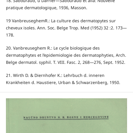
18. Sabouraud, u Darrier—Sabouraud et alia: Nouvelle
pratique dermatologique, 1936, Masson.
19 VanbreuseghemR.: La culture des dermatopytes sur
cheveux isoles. Ann. Soc. Belge Trop. Med (1952) 32 :2. 173—
178.
20. Vanbreuseghem R.: Le cycle biologique des
dermatophytes et l’epidemiologie des dermatophyties, Arch.
Belge dermatol. syphil. T. VIII. Fasc. 2, 268—276, Sept. 1952.
21. Wirth D. & Diernhofer K.: Lehrbuch d. inneren
Krankheiten d. Haustiere, Urban & Schwarzenberg, 1950.