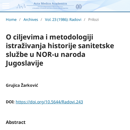
Home
/
Archives
/
Vol. 23 (1986): Radovi
/
Prilozi
O ciljevima i metodologiji
istraživanja historije sanitetske
službe u NOR-u naroda
Jugoslavije
Grujica Žarković
DOI:
https://doi.org/10.5644/Radovi.243
Abstract