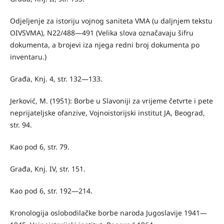
Odjeljenje za istoriju vojnog saniteta VMA (u daljnjem tekstu
OIVSVMA), N22/488—491 (Velika slova označavaju šifru
dokumenta, a brojevi iza njega redni broj dokumenta po
inventaru.)
Građa, Knj. 4, str. 132—133.
Jerković, M. (1951): Borbe u Slavoniji za vrijeme četvrte i pete
neprija­teljske ofanzive, Vojnoistorijski institut JA, Beograd,
str. 94.
Kao pod 6, str. 79.
Građa, Knj. IV, str. 151.
Kao pod 6, str. 192—214.
Kronologija oslobodilačke borbe naroda Jugoslavije 1941—