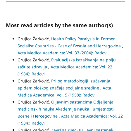
Most read articles by the same author(s)
Grujica Žarković,
Health Policy Paralysis in Former
Socialist Countries - Case of Bosnia and Herzegovina
,
Acta Medica Academica: Vol. 33 (2004): Radovi
Grujica Žarković,
Evaluacijska istraživanja na polju
zaštite zdravlja
,
Acta Medica Academica: Vol. 22
(1984): Radovi
Grujica Žarković,
Prilog metodologiji izučavanja
epidemiološkog značaja socijalne sredine
,
Acta
Medica Academica: Vol. 5 (1958): Radovi
Grujica Žarković,
O javnim sastancima Odjeljenja
medicinskih nauka Akademije nauka i umjetnosti
Bosne i Hercegovine
,
Acta Medica Academica: Vol. 22
(1984): Radovi
Grujica Žarković,
Završna riječ (III. javni sastanak)
,