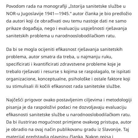
Povodom rada na monografiji „Istorija sanitetske službe u
NOR-u Jugoslavije 1941—1945.“ autor članka je bio predložio
da autori koji će obrađivati ovu temu nastoje dati ne samo
prikaze događaja, nego i evaluaciju uspješnosti rješavanja
sanitetskih problema u narodnooslobodilačkom ratu.
Da bi se mogla ocijeniti efikasnost rješavanja sanitetskih
problema, autor smatra da treba, u najmanju ruku,
specificirati i kvantificirati zdravstvene probleme koje je
trebalo rješavati i resurse s kojima se raspolagalo, te ispitati
organizacione, konceptualne, psihološke i ostale faktore koji
su stimulisali ili kočili efikasnost rada sanitetske službe.
Najčešći prigovor ovako postavljenim ciljevima i metodologiji
pisanja je da raspoloživi podaci ne dozvoljavaju evaluaciju
efikasnosti sanitetske službe u narodnooslobodilačkom ratu.
Da bi ilustrirao mogućnost primjene ovakvog pristupa, autor
je obradio na ovaj način publikovanu gradu iz Slavonije. Taj
materijal predstavlja glavninu članka. Nakon opisa i