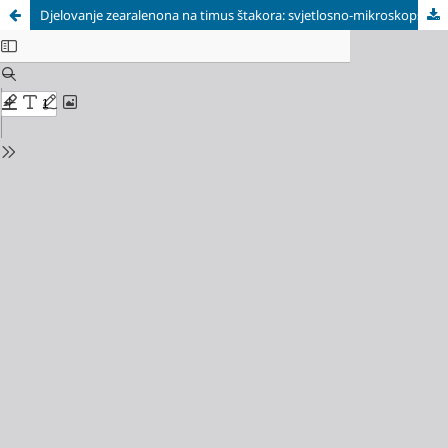
Djelovanje zearalenona na timus štakora: svjetlosno-mikroskopske i imunohistohemijske promjene